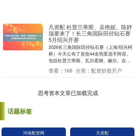
凡资配 杜普兰蒂斯、吴艳妮、陈妤
颉要来了！长三角国际田径钻石赛
5月绍兴开赛
2026长三角国际田径钻石赛（上海/绍兴柯
桥）今天公布了首批44名明星选手阵容。
包括杜普兰蒂斯、瓦尔霍姆、赫尔、吉普
耶根、阿姆桑等5名世界纪录保持者在内，
查看：
168
分类：
配资炒股开户
共计有....
思考资本文章已加载完成
话题标签
河南配资网
凡资配