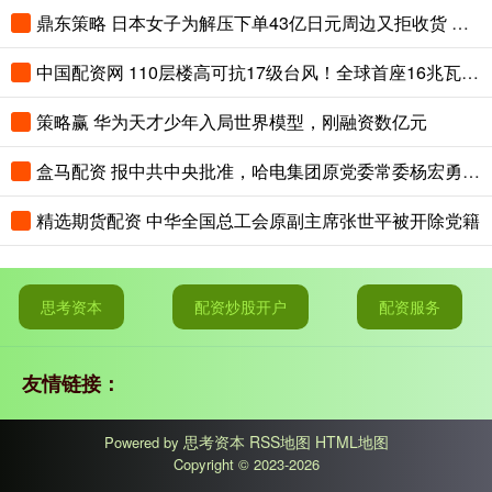
鼎东策略 日本女子为解压下单43亿日元周边又拒收货 致商家损失惨重
中国配资网 110层楼高可抗17级台风！全球首座16兆瓦张力腿浮式风电平台正式供电
策略赢 华为天才少年入局世界模型，刚融资数亿元
盒马配资 报中共中央批准，哈电集团原党委常委杨宏勇被开除党籍
精选期货配资 中华全国总工会原副主席张世平被开除党籍
思考资本
配资炒股开户
配资服务
友情链接：
思考资本
RSS地图
HTML地图
Powered by
Copyright
© 2023-2026