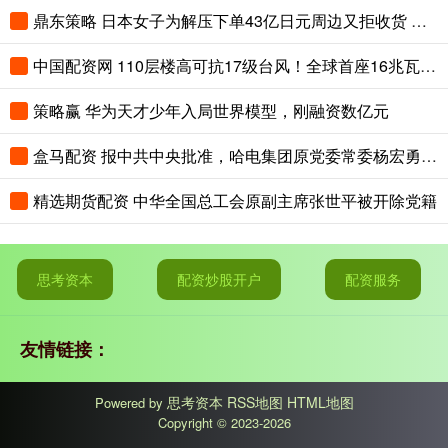
鼎东策略 日本女子为解压下单43亿日元周边又拒收货 致商家损失惨重
中国配资网 110层楼高可抗17级台风！全球首座16兆瓦张力腿浮式风电平台正式供电
策略赢 华为天才少年入局世界模型，刚融资数亿元
盒马配资 报中共中央批准，哈电集团原党委常委杨宏勇被开除党籍
精选期货配资 中华全国总工会原副主席张世平被开除党籍
思考资本
配资炒股开户
配资服务
友情链接：
思考资本
RSS地图
HTML地图
Powered by
Copyright
© 2023-2026