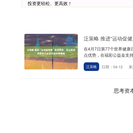
投资更轻松、更高效！
泛策略 推进“运动促
在4月7日第77个世界健
点优势，在福彩公益金支持下
日期：04-12
来
泛策略
思考资