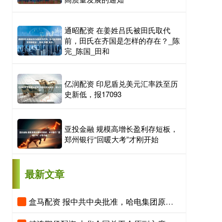
通昭配资 在姜姓吕氏被田氏取代
前，田氏在齐国是怎样的存在？_陈
完_陈国_田和
亿润配资 印尼盾兑美元汇率跌至历
史新低，报17093
亚投金融 规模高增长盈利存短板，
郑州银行“回暖大考”才刚开始
最新文章
盒马配资 报中共中央批准，哈电集团原党委常委杨宏勇被开除党籍