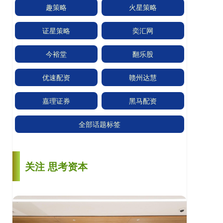
趣策略
火星策略
证星策略
奕汇网
今裕堂
翻乐股
优速配资
赣州达慧
嘉理证券
黑马配资
全部话题标签
关注 思考资本