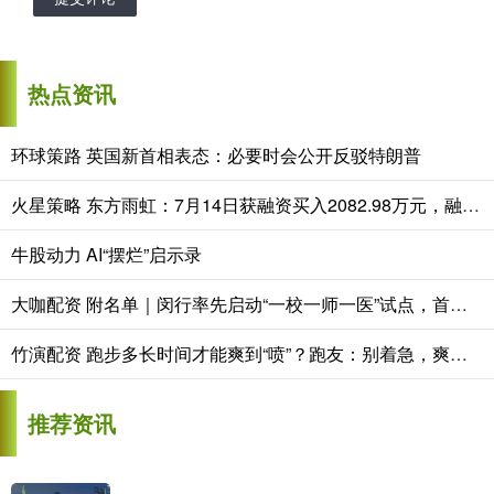
热点资讯
环球策路 英国新首相表态：必要时会公开反驳特朗普
火星策略 东方雨虹：7月14日获融资买入2082.98万元，融资余额连续3天增加，市场人气旺盛属强势市场
牛股动力 AI“摆烂”启示录
大咖配资 附名单｜闵行率先启动“一校一师一医”试点，首批14家校园心理健康驿站落成
竹演配资 跑步多长时间才能爽到“喷”？跑友：别着急，爽是需要时间的…
推荐资讯