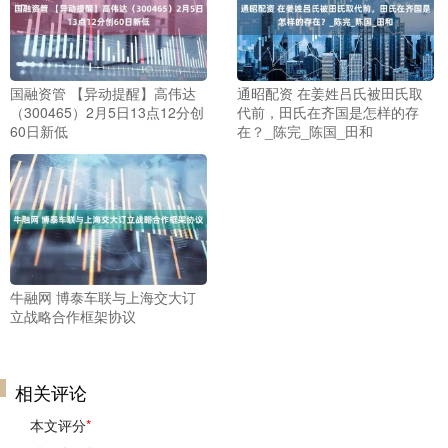
国融资管 【异动提醒】高伟达
通昭配资 在姜姓吕氏被田氏取
（300465）2月5日13点12分创
代前，田氏在齐国是怎样的存
60日新低
在？_陈完_陈国_田和
牛融网 博泰车联与上海交大订
立战略合作框架协议
相关评论
本文评分
*