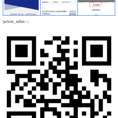
]article_adlist-->