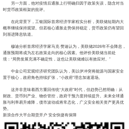
另一方面，他对疫情后通胀上行明确归因于政策失误，隐含对当
时货币政策框架的批评。
在此背景下，工银国际首席经济学家程实分析，美联储短期内大
概率继续保持观望。但若核心通胀走势保持稳定，货币政策仍有望回
到渐进降息轨道。
穆迪分析首席经济学家马克·赞迪认为，美联储2026年不会降息，
通胀预期将成为左右政策走向的核心因素。他评价美联储当前处
境：“局势发展充满不确定性，这也让美联储难以有效应对。”
中金公司宏观经济研究团队认为，美以伊冲突将能源与国家安全
置于核心，政府角色持续扩张，“小政府”理念加速退场。
这并非意味着西方重回传统“大政府”时代，但趋势已然明确：从
财政、货币到产业、物价管控，政府干预力度持续提升。未来全球通
胀与利率易升难降，债市波动或将常态化，广义安全相关资产更具优
势。
新浪合作大平台期货开户 安全快捷有保障