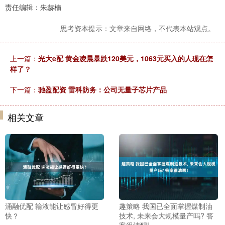
责任编辑：朱赫楠
思考资本提示：文章来自网络，不代表本站观点。
上一篇：
光大e配 黄金凌晨暴跌120美元，1063元买入的人现在怎
样了？
下一篇：
驰盈配资 雷科防务：公司无量子芯片产品
相关文章
涌融优配 输液能让感冒好得更
趣策略 我国已全面掌握煤制油
快？
技术, 未来会大规模量产吗? 答
案很清醒!