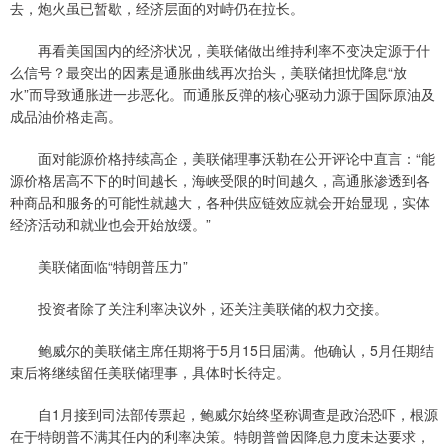
去，炮火虽已暂歇，经济层面的对峙仍在拉长。
再看美国国内的经济状况，美联储做出维持利率不变决定源于什
么信号？最突出的因素是通胀曲线再次抬头，美联储担忧降息“放
水”而导致通胀进一步恶化。而通胀反弹的核心驱动力源于国际原油及
成品油价格走高。
面对能源价格持续高企，美联储理事沃勒在公开评论中直言：“能
源价格居高不下的时间越长，海峡受限的时间越久，高通胀渗透到各
种商品和服务的可能性就越大，各种供应链效应就会开始显现，实体
经济活动和就业也会开始放缓。”
美联储面临“特朗普压力”
投资者除了关注利率决议外，还关注美联储的权力交接。
鲍威尔的美联储主席任期将于5月15日届满。他确认，5月任期结
束后将继续留任美联储理事，具体时长待定。
自1月接到司法部传票起，鲍威尔始终坚称调查是政治恐吓，根源
在于特朗普不满其任内的利率决策。特朗普曾因降息力度未达要求，