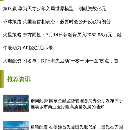
策略赢 华为天才少年入局世界模型，刚融资数亿元
环球策路 英国新首相表态：必要时会公开反驳特朗普
火星策略 东方雨虹：7月14日获融资买入2082.98万元，融资余额连续3天增加，市场人气旺盛属强势市场
牛股动力 AI“摆烂”启示录
大咖配资 附名单｜闵行率先启动“一校一师一医”试点，首批14家校园心理健康驿站落成
推荐资讯
创同配资 国家金融监督管理总局办公厅发布关于
推动城市商业医疗险高质量发展的通知
通昭配资 在姜姓吕氏被田氏取代前，田氏在齐国