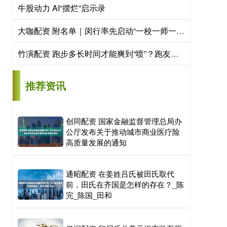
牛股动力 AI“摆烂”启示录
大咖配资 附名单｜闵行率先启动“一校一师一医”试点，首批14家校园心理健康驿站落成
竹演配资 跑步多长时间才能爽到“喷”？跑友：别着急，爽是需要时间的…
推荐资讯
创同配资 国家金融监督管理总局办
公厅发布关于推动城市商业医疗险
高质量发展的通知
通昭配资 在姜姓吕氏被田氏取代
前，田氏在齐国是怎样的存在？_陈
完_陈国_田和