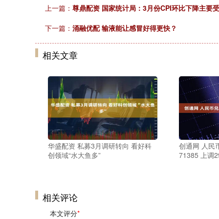
上一篇：
尊鼎配资 国家统计局：3月份CPI环比下降主
下一篇：
涌融优配 输液能让感冒好得更快？
相关文章
华盛配资 私募3月调研转向 看好科
创通网 人民
创领域“水大鱼多”
71385 上调
相关评论
本文评分
*