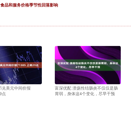
要受食品和服务价格季节性回落影响
币兑美元中间价报
富深优配 溃疡性结肠炎不仅仅是肠
29点
胃弱，身体这4个变化，尽早干预