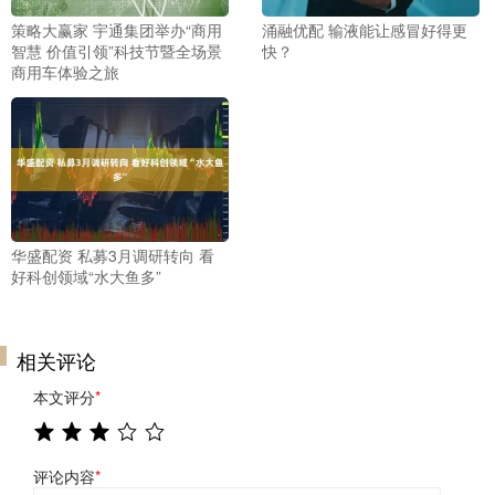
策略大赢家 宇通集团举办“商用
涌融优配 输液能让感冒好得更
智慧 价值引领”科技节暨全场景
快？
商用车体验之旅
华盛配资 私募3月调研转向 看
好科创领域“水大鱼多”
相关评论
本文评分
*
评论内容
*